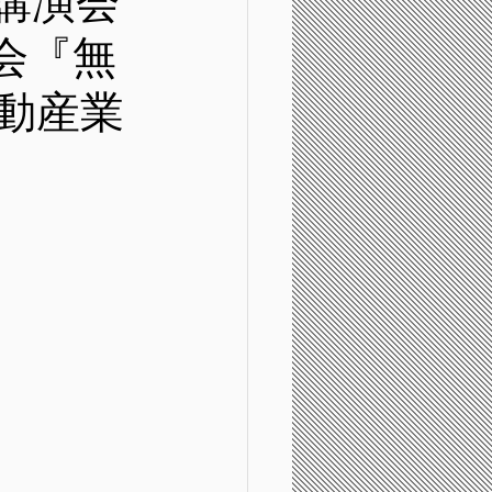
講演会
会『無
動産業