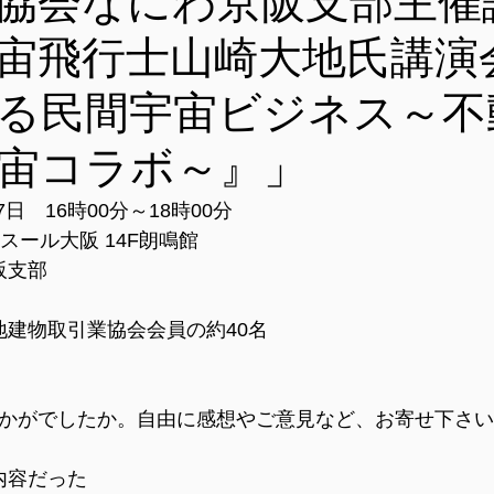
協会なにわ京阪支部主催
宙飛行士山崎大地氏講演
る民間宇宙ビジネス～不
宙コラボ～』」
7日　16時00分～18時00分
スール大阪 14F朗鳴館
阪支部
地建物取引業協会会員の約40名
はいかがでしたか。自由に感想やご意見など、お寄せ下さい
内容だった