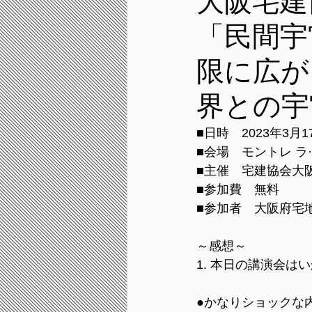
大阪宅建
「民間宇
限に広が
界との宇
■日時　2023年3月1
■会場　モントレ ラ·
■主催　宅建協会大
■参加費　無料
■参加者　大阪府宅
～感想～
1. 本日の講演会
﻿●かなりショックな