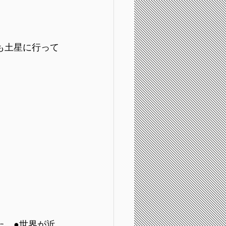
も土星に行って
た。●世界が近