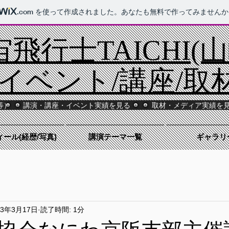
.com
を使って作成されました。あなたも無料で作ってみませんか
飛行士TAICHI(
/イベント/講座/取
等）
講演・講座・イベント実績を見る
取材・メディア実績を
ール(経歴/写真)
講演テーマ一覧
ギャラリ
23年3月17日
読了時間: 1分