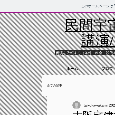
このホームページは
民間宇宙
講演
講演を依頼する（条件・料金・設備
ホーム
プロフィ
全ての記事
taikokawakami
20