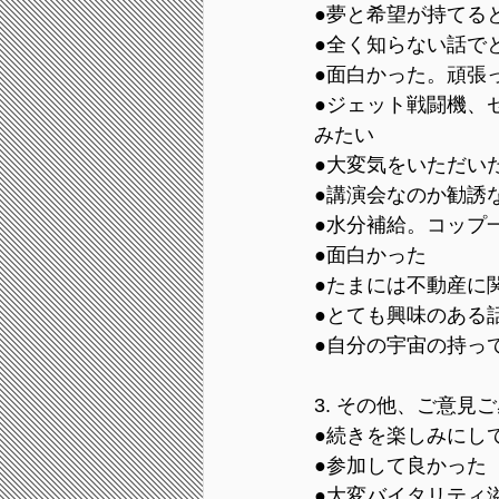
﻿●夢と希望が持て
﻿●全く知らない話
﻿●面白かった。頑張
﻿●ジェット戦闘機
みたい
﻿●大変気をいただい
﻿●講演会なのか勧誘
﻿●水分補給。コップ
﻿●面白かった
﻿●たまには不動産
﻿●とても興味のある
●自分の宇宙の持っ
3. その他、ご意
﻿●続きを楽しみにし
﻿●参加して良かった
﻿●大変バイタリテ