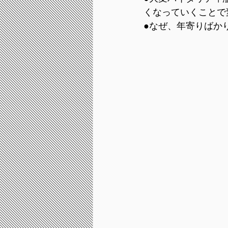
くなっていくことで
﻿●なぜ、年寄りば