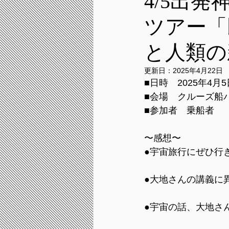
4/5出
ツアー「
と人類の
更新日：
2025年4月22日
■日時　2025年4月
■会場　クルーズ船
■参加者　乗船者
〜感想〜
●宇宙旅行にぜひ行
●大地さんの講義に
●宇宙の話、大地さ