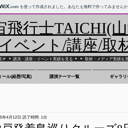
.com
を使って作成されました。あなたも無料で作ってみませんか
飛行士TAICHI(
/イベント/講座/取
等）
講演・講座・イベント実績を見る
取材・メディア実績を
ール(経歴/写真)
講演テーマ一覧
ギャラリ
25年4月12日
読了時間: 1分