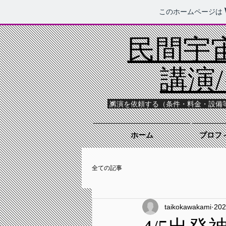
このホームページは
民間宇宙
講演
講演を依頼する（条件・料金・設備
ホーム
プロフィ
全ての記事
taikokawakami
20