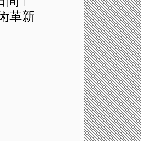
日間」
術革新
。