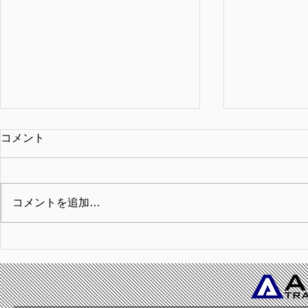
7/2宇宙旅行の最前線へようこ
6/12成層
コメント
そ（川崎市立野川中学校）
ールドビュ
スペクティ
■日時 2026年7月2日（木）
■日時 202
（星の杜高
11:00-12:00 ■会場 東京都港
14:35-15:
コメントを追加…
区 株式会社ミューズ会議室 ■参
都宮海星学園
加者 神奈川県川崎市立野川中学
等学校 各教
校2年生12名 ～感想～ ●火星と地
加者 星の杜
球が一緒っていうのがすごいと思
感想～ ●気
いました。 ●思ったより簡単に宇
人乗れるが5
宙に行けるとしてびっくりしまし
る。鑑賞や移