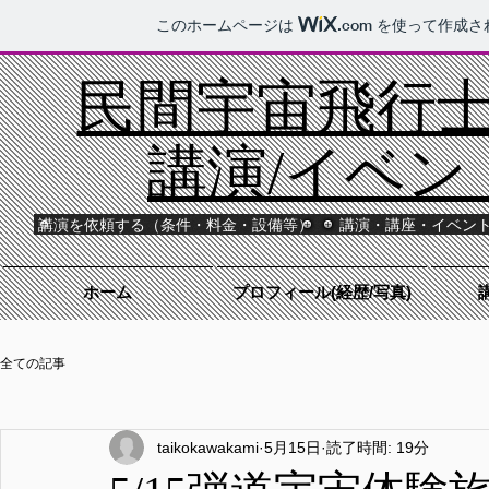
このホームページは
.com
を使って作成さ
民間宇宙飛行士T
講演/イベン
講演を依頼する（条件・料金・設備等）
講演・講座・イベン
ホーム
プロフィール(経歴/写真)
全ての記事
taikokawakami
5月15日
読了時間: 19分