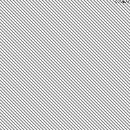
た。 ●今日の話を聞いて、宇宙に
り、ゆったり
© 2026 AST
は気軽っていうか、その行けない
しむことが出
わけじゃなくて、行けるし、その
ばす機を分け
行った人もいるから、その自分も
る。プロポー
うち行ってみたい
婚葬祭も。生