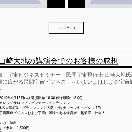
Load More
山崎大地の​講演会でのお客様の感想
発！宇宙ビジネスセミナー 民間宇宙飛行士 山崎大地氏
限に広がる民間宇宙ビジネス」～いよいよはじまる宇宙
～
2019年4月16日(火) 講演開始 18:30 (受付開始 18:00)
 ナレッジサロンプレゼンテーションラウンジ
北区大深町3-1 グランフロント大阪 北館 ナレッジキャピタル 7F)
象 宇宙関連ビジネスおよび宇宙に興味のある経営者、起業家、社会人
費
のみ：無料
で参加：1,500円