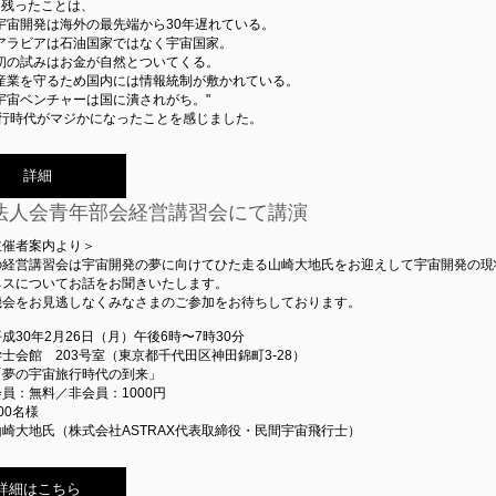
に残ったことは、
宇宙開発は海外の最先端から30年遅れている。
ジアラビアは石油国家ではなく宇宙国家。
で初の試みはお金が自然とついてくる。
の産業を守るため国内には情報統制が敷かれている。
宇宙ベンチャーは国に潰されがち。"
旅行時代がマジかになったことを感じました。
詳細
法人会青年部会経営講習会にて講演
主催者案内より＞
経営講習会は宇宙開発の夢に向けてひた走る山崎大地氏をお迎えして宇宙開発の現
ネスについてお話をお聞きいたします。
会をお見逃しなくみなさまのご参加をお待ちしております。
成30年2月26日（月）午後6時〜7時30分
士会館 203号室（東京都千代田区神田錦町3-28）
「夢の宇宙旅行時代の到来」
員：無料／非会員：1000円
00名様
崎大地氏（株式会社ASTRAX代表取締役・民間宇宙飛行士）
詳細はこちら