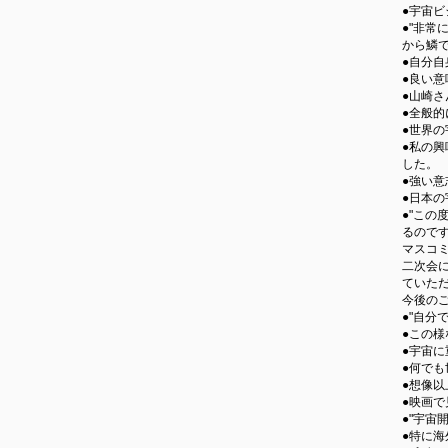
●宇宙
●"非
から鱗
●自分
●良い
●山崎
●全般
●世界
●私の
した。
●強い
●日本
●"こ
るので
マスコ
二次会
ていた
今後の
●"自
●この
●宇宙に
●何で
●想像
●映画
●"宇
●特に