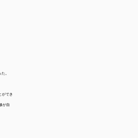
った。
とができ
修が自