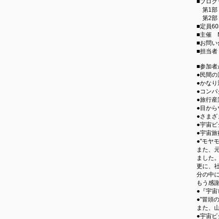
​■プロ
第1部 
第2部 2
​■定員
​■主催
​■お問
​■担当
■
参加者
●民間
●かな
●コン
●旅行
●目か
●さま
●宇宙
●宇宙
●"モ
また、
ました
更に、
分の中
もう感謝
●『宇宙
●"冒
また、
●宇宙