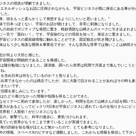
ビジネスの現状が理解できました。
常にエネルギッシュなお話に圧倒されながらも、宇宙ビジネスが既に身近にある事が分
でした。
自身、頭をもっと柔らかくして発想するようにしたいと思いました。"
意味で日本っぽくない、宇宙のお話が聴けまして、非常に刺激になりました。
さんの自由でポジティブな発想に驚き、軽妙洒脱な山崎さんのトークに引き込まれま
的に一言で「面白い！」です。宇宙旅行などの現状を知って、身近さに驚きました。
の宇宙ビジネスの最前線情報に触れることができ、固定観念が吹き飛びました。
興味はもう少し地道な開発＆事業化ですが、そんな呑気な世界では無いことは納得さ
意志が何より大切と感じた。
の宇宙開発が閉鎖的であることを痛感した。
の度は随分勉強になりました。講演後、調べたら世界は民間で月面まで進んでいこうと
すね。
ミを含め日本は何をしているのか？と焦りました。
に出席できなかったのは残念でしたが、次に大阪で話されることがあればその時も参
だきたいです。
ご活躍を楽しみにしています。"
分ではたどり着けなかった情報や知識を得ることができた。
様なセミナーに初めて参加したが、楽しかった。時間を忘れて山崎さんの話を聞いてい
重力があるとしってビックリ‼️日本が宇宙ビジネスに遅れているのを知りさらにビック
も世界初！人類初！がビジネスになる！
以上の、衝撃でした、科学の進歩に、勇気づけられます。
で見ていた世界がもうそこまで来ていることが実感できました。
宙開発の詳細を知る場がほとんど無かったので、とても参考になりました。
海外の情報、スペースXのビデオなど感動しました。これからも情報を発信して下さい